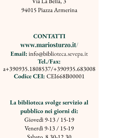
Via La Bella, 3
94015 Piazza Armerina
CONTATTI
www.mariosturzo.it/
Email:
info@bibli
oteca.sevepa.it
Tel./Fax:
a+390935.1808537/+390935.683008
Codice CEI:
CEI668B00001
La biblioteca svolge servizio al
pubblico nei giorni di:
Giovedì 9-13 / 15-19
Venerdì 9-13 / 15-19
Sabato 8,30-12,30