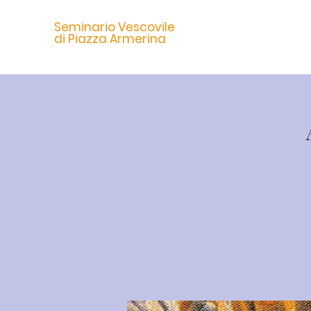
Seminario Vescovile
Home
Intenzioni 
di Piazza Armerina