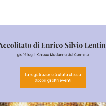
di preghiera
Il Seminario
Comunità
Attività
Ami
Accolitato di Enrico Silvio Lentin
gio 16 lug
  |  
Chiesa Madonna del Carmine
La registrazione è stata chiusa
Scopri gli altri eventi