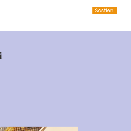
Sostieni
ci del Seminario
Contatti
i