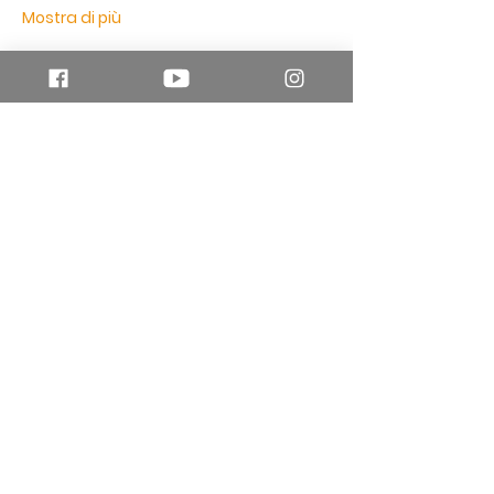
Mostra di più
Seminario Vescovile
di Piazza Armerina
Via La Bella, 3 - 94015 Piazza Armerina
EN